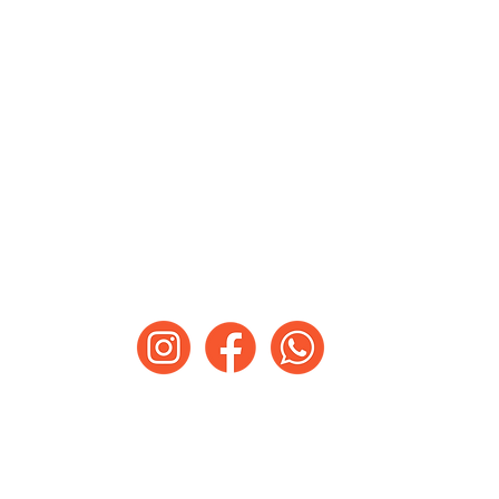
DUDAS ADICIONALES
ríbenos un WhatsApp, envíanos inbox o
. Todos los derechos reservados. Operado por
Imagine M
abc@bbat.com.mx