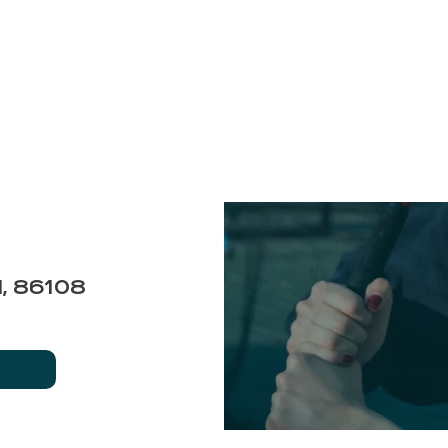
SÍGUENOS
Precios
Menú
Eventos Corporativos
al, 86108